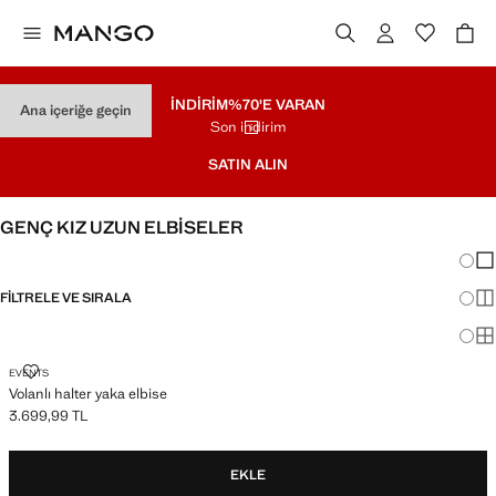
İNDİRİM
%70'E VARAN
Ana içeriğe geçin
Son indirim
SATIN ALIN
GENÇ KIZ UZUN ELBİSELER
Görün
Az 
FILTRELE VE SIRALA
Dah
Ma
VOLANLI HALTER YAKA ELBISE
EVENTS
Volanlı halter yaka elbise
3.699,99 TL
Güncel fiyat [3.699,99 TL ]
EKLE