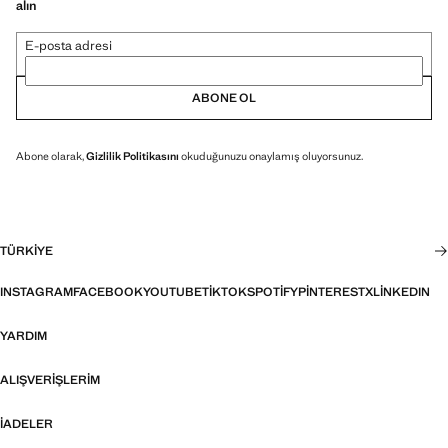
alın
E-posta adresi
ABONE OL
Abone olarak,
Gizlilik Politikasını
okuduğunuzu onaylamış oluyorsunuz.
TÜRKIYE
INSTAGRAM
FACEBOOK
YOUTUBE
TIKTOK
SPOTIFY
PINTEREST
X
LINKEDIN
YARDIM
ALIŞVERIŞLERIM
İADELER