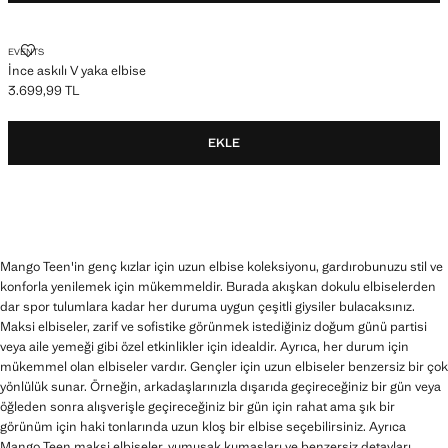
İNCE ASKILI V YAKA ELBISE
EVENTS
İnce askılı V yaka elbise
3.699,99 TL
Güncel fiyat [3.699,99 TL ]
EKLE
Mango Teen'in genç kızlar için uzun elbise koleksiyonu, gardırobunuzu stil ve
konforla yenilemek için mükemmeldir. Burada akışkan dokulu elbiselerden
dar spor tulumlara kadar her duruma uygun çeşitli giysiler bulacaksınız.
Maksi elbiseler, zarif ve sofistike görünmek istediğiniz doğum günü partisi
veya aile yemeği gibi özel etkinlikler için idealdir. Ayrıca, her durum için
mükemmel olan elbiseler vardır. Gençler için uzun elbiseler benzersiz bir çok
yönlülük sunar. Örneğin, arkadaşlarınızla dışarıda geçireceğiniz bir gün veya
öğleden sonra alışverişle geçireceğiniz bir gün için rahat ama şık bir
görünüm için haki tonlarında uzun kloş bir elbise seçebilirsiniz. Ayrıca
Mango Teen maksi elbiseler, yumuşak kumaşları ve benzersiz detayları