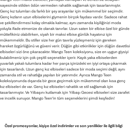
sayesinde stilden ödün vermeden rahatlık sağlamak için tasarlanmıştır.
Genç kız tulumları da farklı bir şey arayanlar için mükemmel bir seçimdir.
Genç kızların uzun elbiselerini giymenin birçok faydası vardır. Sadece rahat
ve şekillendirmesi kolay olmakla kalmaz, aynı zamanda kişiliğinizi moda
yoluyla ifade etmenize de olanak tanırlar. Uzun saten bir elbise özel bir günde
müttefikiniz olabilirken, siyah bir maksi elbise günlük hayatınız için
mükemmeldir. Bu stiller size her gün tavırla yüzleşmeniz için gereken
hareket özgürlüğünü ve güveni verir. Düğün gibi etkinlikler için düğün davetlisi
elbiseleri sizi öne çıkaracaktır. Mango Teen koleksiyonu, size en uygun giysiyi
bulabilmeniz için çok çeşitli seçenekler içerir. Kayık yaka elbiselerden
yuvarlak yakalı tulumlara kadar her parça içinizdeki en iyiyi ortaya çıkarmak
için tasarlandı. Uzun genç kız elbiseleri sadece bir moda seçimi değil, aynı
zamanda stil ve rahatlığa yapılan bir yatırımdır. Ayrıca Mango Teen
koleksiyonunda dışarıda bir gece geçirmek için mükemmel olan kısa genç
kız elbiseleri de var. Genç kız elbiseleri rahatlık ve stil sağlamak için
tasarlanmıştır. Ve Yılbaşını kutlamak için Yılbaşı Gecesi elbiseleri size zarafet
ve incelik sunuyor. Mango Teen'in tüm seçeneklerini şimdi keşfedin!
Özel promosyonlar, kişiye özel indirimler ve son yenilikler ile ilgili bilgi