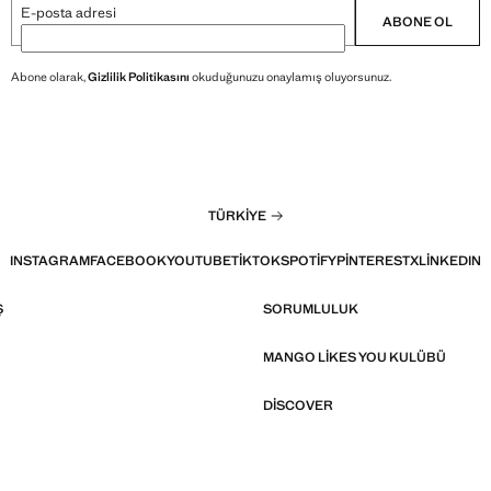
E-posta adresi
ABONE OL
Abone olarak,
Gizlilik Politikasını
okuduğunuzu onaylamış oluyorsunuz.
TÜRKIYE
INSTAGRAM
FACEBOOK
YOUTUBE
TIKTOK
SPOTIFY
PINTEREST
X
LINKEDIN
Ş
SORUMLULUK
MANGO LIKES YOU KULÜBÜ
DISCOVER