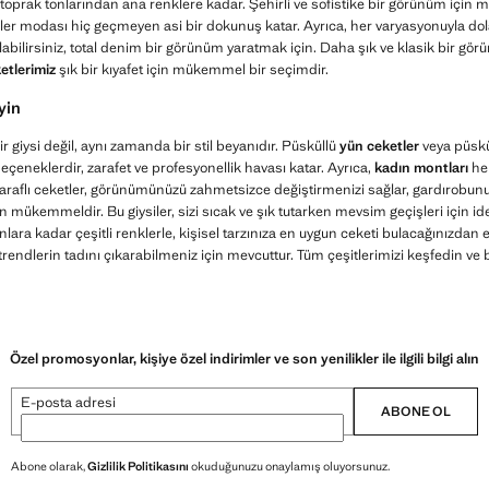
, toprak tonlarından ana renklere kadar. Şehirli ve sofistike bir görünüm için
ysiler modası hiç geçmeyen asi bir dokunuş katar. Ayrıca, her varyasyonuyla do
labilirsiniz, total denim bir görünüm yaratmak için. Daha şık ve klasik bir g
etlerimiz
şık bir kıyafet için mükemmel bir seçimdir.
yin
r giysi değil, aynı zamanda bir stil beyanıdır. Püsküllü
yün ceketler
veya püskü
eçeneklerdir, zarafet ve profesyonellik havası katar. Ayrıca,
kadın montları
he
ft taraflı ceketler, görünümünüzü zahmetsizce değiştirmenizi sağlar, gardırobun
 mükemmeldir. Bu giysiler, sizi sıcak ve şık tutarken mevsim geçişleri için ide
lara kadar çeşitli renklerle, kişisel tarzınıza en uygun ceketi bulacağınızdan e
rendlerin tadını çıkarabilmeniz için mevcuttur. Tüm çeşitlerimizi keşfedin ve b
Özel promosyonlar, kişiye özel indirimler ve son yenilikler ile ilgili bilgi alın
E-posta adresi
ABONE OL
Abone olarak,
Gizlilik Politikasını
okuduğunuzu onaylamış oluyorsunuz.