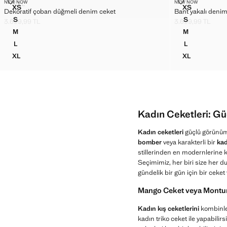
DEKORATIF ÇOBAN DÜĞMELI DENIM CEKET
BANT YAKALI 
NEW NOW
NEW NOW
XXL
Bedenler
Bedenler
XS
XS
MÜCEVHER DÜĞMELI HAKIM YAKALI CEKET
Dekoratif çoban düğmeli denim ceket
Bant yakalı denim
DEKORATIF ÇOBAN DÜĞMELI DENIM CEKET
BANT YAKAL
S
S
3.699,99 TL
3.699,99 TL
DEKORATIF ÇOBAN DÜĞMELI DENIM CEKET
BANT YAKAL
Güncel fiyat [3.699,99 TL ]
Güncel fiyat [3.69
M
M
DEKORATIF ÇOBAN DÜĞMELI DENIM CEKET
BANT YAKAL
L
L
DEKORATIF ÇOBAN DÜĞMELI DENIM CEKET
BANT YAKAL
XL
XL
DEKORATIF ÇOBAN DÜĞMELI DENIM CEKET
BANT YAKAL
Kadın Ceketleri: G
Kadın ceketleri
güçlü görünümle
bomber
veya karakterli bir
kad
stillerinden en modernlerine 
Seçimimiz, her biri size her d
gündelik bir gün için bir ceket
Mango Ceket veya Montun
Kadın kış ceketlerini
kombinlem
kadın triko ceket ile yapabilir