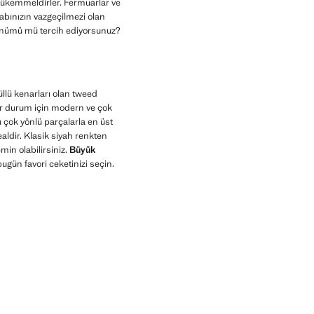
 mükemmeldirler. Fermuarlar ve
labınızın vazgeçilmezi olan
örünümü mü tercih ediyorsunuz?
llü kenarları olan tweed
r durum için modern ve çok
u çok yönlü parçalarla en üst
aldir. Klasik siyah renkten
min olabilirsiniz.
Büyük
ugün favori ceketinizi seçin.