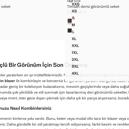
DENIM CEKET
TIMSAH DERISI GÖRÜNÜMLÜ CE
NEW NOW
Bedenler
XXS
 ceket
Timsah derisi görünümlü ceket
I DENIM CEKET
TIMSAH DERISI GÖRÜNÜMLÜ
XS
2.999,99 TL
I DENIM CEKET
TIMSAH DERISI GÖRÜNÜMLÜ
9,99 TL ]
Güncel fiyat [2.999,99 TL ]
S
Renkler
I DENIM CEKET
TIMSAH DERISI GÖRÜNÜMLÜ 
M
I DENIM CEKET
TIMSAH DERISI GÖRÜNÜMLÜ 
L
I DENIM CEKET
TIMSAH DERISI GÖRÜNÜMLÜ 
XL
TIMSAH DERISI GÖRÜNÜMLÜ
XXL
TIMSAH DERISI GÖRÜNÜMLÜ
1XL
TIMSAH DERISI GÖRÜNÜMLÜ
2XL
TIMSAH DERISI GÖRÜNÜMLÜ
üçlü Bir Görünüm İçin Son Dokunuş
3XL
TIMSAH DERISI GÖRÜNÜMLÜ
4XL
r yaratırken en iyi müttefiklerinizdir. Ne giyeceğinizi bilemediğinizde, temel p
TIMSAH DERISI GÖRÜNÜMLÜ
ın blazer
ile kombinleyin ve benzersiz bir görünüm yaratın. Mango'da, kadın c
kadar geniş bir koleksiyon bulacaksınız, mevsim geçişlerinde veya daha soğuk
urumda çok yönlülük ve stil sunmak için tasarlanmış deri görünümlü ceketler, bi
 veya mont, ister gece dışarı çıkmak için daha şık bir parça arıyorsanız, burada
uzu Nasıl Kombinlersiniz
enin binlerce yolu vardır. Bunu, keten veya modal ofis tarzı bir blazer veya 
siniz. Daha gündelik bir stil yaratmayı tercih ediyorsanız, farklı kesim ve renkl