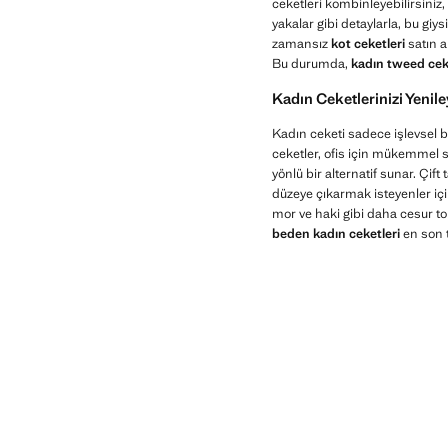
ceketleri kombinleyebilirsiniz
yakalar gibi detaylarla, bu gi
zamansız
kot ceketleri
satın a
Bu durumda,
kadın tweed cek
Kadın Ceketlerinizi Yenile
Kadın ceketi sadece işlevsel bi
ceketler, ofis için mükemmel s
yönlü bir alternatif sunar. Çi
düzeye çıkarmak isteyenler için
mor ve haki gibi daha cesur ton
beden kadın ceketleri
en son t