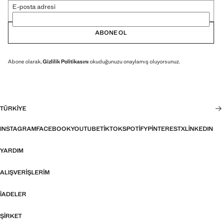
E-posta adresi
ABONE OL
Abone olarak,
Gizlilik Politikasını
okuduğunuzu onaylamış oluyorsunuz.
TÜRKIYE
INSTAGRAM
FACEBOOK
YOUTUBE
TIKTOK
SPOTIFY
PINTEREST
X
LINKEDIN
YARDIM
ALIŞVERIŞLERIM
İADELER
ŞIRKET