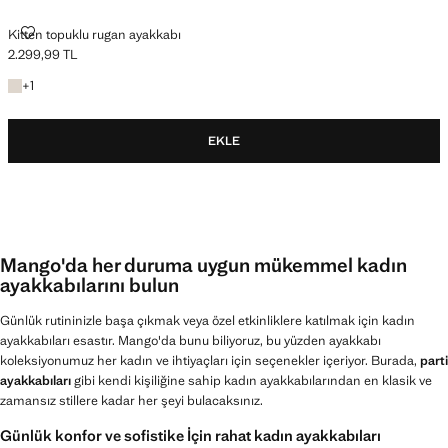
KITTEN TOPUKLU RUGAN AYAKKABI
Kitten topuklu rugan ayakkabı
2.299,99 TL
Güncel fiyat [2.299,99 TL ]
+1 renk
+
1
EKLE
Mango'da her duruma uygun mükemmel kadın
ayakkabılarını bulun
Günlük rutininizle başa çıkmak veya özel etkinliklere katılmak için kadın
ayakkabıları esastır. Mango'da bunu biliyoruz, bu yüzden ayakkabı
koleksiyonumuz her kadın ve ihtiyaçları için seçenekler içeriyor. Burada,
parti
ayakkabıları
gibi kendi kişiliğine sahip kadın ayakkabılarından en klasik ve
zamansız stillere kadar her şeyi bulacaksınız.
Günlük konfor ve sofistike İçin rahat kadın ayakkabıları