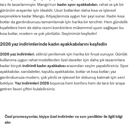
tarz ile tasarlanmıştır. Mango'nun
kadın spor ayakkabıları
, rahat ve şık bir
görünüm arayanlar için idealdir. Uzun botlardan daha kısa ve işlevsel
seçeneklere kadar Mango, ihtiyaçlarınıza uygun her şeyi sunar. Kadın kısa
botlar da gardırobunuzu tamamlamak için harika bir tercihtir. Hem gündelik
kıyafetlere hem de daha resmi kombinlere mükemmel uyum sağlayan bu
kısa botlar, modern ve çok yönlüdür. Seçimimizi keşfedin!
2026 yaz indirimlerinde kadın ayakkabılarını keşfedin
2026 yaz indirimleri
, stilinizi yenilemek için harika bir fırsat sunuyor. Günlük
kullanıma uygun rahat modellerden özel davetler için daha şık tasarımlara
kadar birçok
indirimli kadın ayakkabısı
arasından seçim yapabilirsiniz. Spor
ayakkabılar, sandaletler, topuklu ayakkabılar, botlar ve kısa botlar; yaz
gardırobunuza modern, çok yönlü ve işlevsel bir dokunuş katmak için seni
bekliyor.
Yaz indirimleri 2026
boyunca hem konforu hem de tarzı bir araya
getiren favori çiftini bulabilirsiniz.
Özel promosyonlar, kişiye özel indirimler ve son yenilikler ile ilgili bilgi
alın