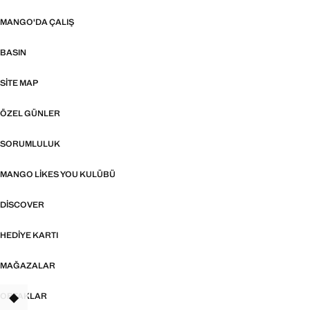
MANGO'DA ÇALIŞ
BASIN
SITE MAP
ÖZEL GÜNLER
SORUMLULUK
MANGO LIKES YOU KULÜBÜ
DISCOVER
HEDIYE KARTI
MAĞAZALAR
ORTAKLAR
TANT