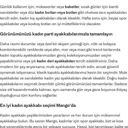
Günlük kullanım için, mokasenler veya
babetler
, sıcak günler için bantlı
sandaletler veya düz
kadın botları veya botları
gibi chelsea tarzı ayakkabıları
tercih edin, kadın kış ayakkabıları olarak idealdir. Hafta sonu için, beyaz spor
ayakkabılar veya kovboy botları en iyi müttefikleriniz olacaktır.
Görünümünüzü kadın parti ayakkabılarımızla tamamlayın
Daha resmi durumlar veya özel bir akşam yemeği için, nötr ve kolayca
kombinlenebilir renklerde veya altın, mor veya mavi gibi trend tonlarında
kadın topuklu ayakkabılarımızdan geniş koleksiyonumuzdan seçim
yapabilirsiniz veya şık
kadın deri ayakkabıları
tercih edebilirsiniz. Daha
modern bir şey arıyorsanız, mule ayakkabıları tercih edin, ancak güvenli
oynamak istiyorsanız, klasik topuklu ayakkabılarımız kesin bir seçimdir. Mule
ayakkabılar ve sandaletler kadın yaz ayakkabıları olarak idealdir. Doğru kadın
ayakkabılarını seçmek önemlidir çünkü görünümünüzü tamamlarlar. Sadece
size stil kazandırmakla kalmaz, aynı zamanda gün veya gece boyunca ihtiyaç
duyduğunuz tüm konforu sağlarlar.
En iyi kadın ayakkabı seçimi Mango'da
Kadın ayakkabı çeşitlerimizden yararlanın ve her durum için mükemmel
ayakkabıyı bulun. Bu sezon Mango, kadınlar için spor ayakkabı, bot ve kısa
bot seçeneklerinde geniş bir yelpaze sunuyor. Hepsi, bizi tanımlayan kalite ve