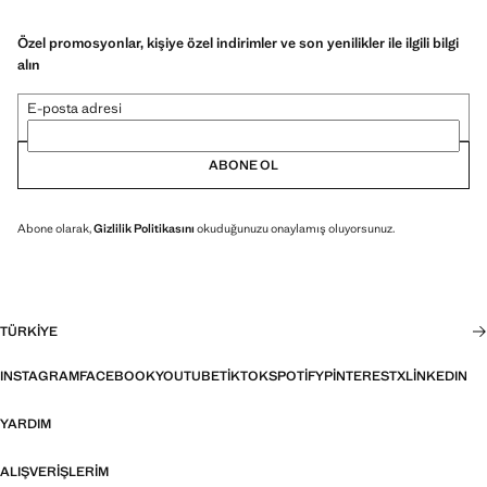
Özel promosyonlar, kişiye özel indirimler ve son yenilikler ile ilgili bilgi
alın
E-posta adresi
ABONE OL
Abone olarak,
Gizlilik Politikasını
okuduğunuzu onaylamış oluyorsunuz.
TÜRKIYE
INSTAGRAM
FACEBOOK
YOUTUBE
TIKTOK
SPOTIFY
PINTEREST
X
LINKEDIN
YARDIM
ALIŞVERIŞLERIM