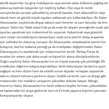
akrilik tasarımlar ise giriş mobilyasına veya yemek odası büfesine çağdaş bir
dokunuş katmak isteyenler için biçilmiş kaftan. Düz veya iki renkli
versiyonlarda sunulan yükseltilmiş seramik kaseler, hem dekoratif bir obje
olarak hem de günlük küçük eşyaları saklamak için kullanılabiliyor. Bu Salon
Aksesuarları seçkisinde ahşap tabanlı cam fenerler ve cam fanuslar da öne
çıkıyor. Salon'da, Yatak odası'nda ya da evde bir akşam yemeğinde sıcak ışık
oyunları yaratmak için mükemmel bir seçenek. Kabartmalı veya gravürlü
cam süsler ise koleksiyonu tamamlıyor; sade ama özel bir detay arayanlar
için sofistike bir dokunuş sunuyor. Bu Aksesuarlar; arkadaşlarla samimi bir
buluşma, özel bir kutlama yemeği ya da mobilyaları değiştirmeden Salon
Dekorasyonu'nu tazelemek için mükemmel bir tercih. Birkaç Parça ile
sıradan bir ortamı çok daha sıcak ve kişisel bir alana dönüştürebilirsin.
Doğru seçilmiş Salon Aksesuarları'nın en büyük avantajı çok yönlülüğü: Bir
mekândan diğerine kolayca taşınabiliyor, farklı dekorasyon tarzlarına uyum
sağlıyor ve hem düzen hem de estetik sunan tepsiler ve kaplar sayesinde
alanını düzenli tutmana yardımcı oluyor. Üstelik seramik, cam ve ahşap gibi
malzemeler, her mekânın seviyesini yükselten dokular katıyor. Mango
Home'un Salon Aksesuarları'nın farklı stillerini keşfet; formları, yükseklikleri
ve kaplamaları bir araya getirerek seni ve Ev'inde yaşama biçimini yansıtan
kompozisyonlar oluştur.