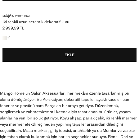
İKI RENKLI UZUN SERAMIK DEKORATIF KUTU
MADE IN PORTUGAL
İki renkli uzun seramik dekoratif kutu
2.999,99 TL
Güncel fiyat [2.999,99 TL ]
+1 renk
+
1
EKLE
Mango Home'un Salon Aksesuarları, her mekânı özenle tasarlanmış bir
alana dönüştürüyor. Bu Koleksiyon; dekoratif tepsiler, ayaklı kaseler, cam
fenerler ve gravürlü cam Parçaları bir araya getiriyor. Düzenlemek,
sergilemek ve zahmetsizce stil katmak için tasarlanan bu ürünler, yaşam
alanlarına yeni bir soluk getiriyor. Koyu ahşap, parlak çelik, iki renkli mermer
veya mermer efektli reçineden yapılmış tepsiler arasından dilediğini
seçebilirsin. Masa merkezi, giriş tepsisi, anahtarlık ya da Mumlar ve vazolar
için taban olarak kullanmak için harika seçenekler sunuyor. Renkli Deri ve