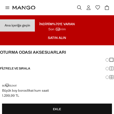
İNDİRİM
%70'E VARAN
Ana içeriğe geçin
Son indirim
SATIN ALIN
OTURMA ODASI AKSESUARLARI
Görün
Az 
FILTRELE VE SIRALA
Dah
Ma
BÜYÜK BOY BOROSILIKAT KUM SAATI
BOROSİLİKAT
Büyük boy borosilikat kum saati
1.299,99 TL
Güncel fiyat [1.299,99 TL ]
EKLE