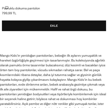
PAMUKLU DOKUMA PANTOLON
Pamuklu dokuma pantolon
799,99 TL
Güncel fiyat [799,99 TL ]
EKLE
Mango Kids’in yenidoğan pantolonları, bebeğin ilk aylarını yumuşaklık ve
hareket özgürlüğüyle geçirmesi için tasarlanmıştır. Bu koleksiyonda ağırlıklı
olarak pamuklu örme tasarımlar bulacaksınız; düz kesimli ve bacakları iyice
örten tam boy pantolonlar, vücudu sıkmadan rahatça sarar. Bel ve paça
kısımlarındaki ribana detaylar, daha iyi tutunma sağlar ve giysinin günlük
hayatta kolayca giyilip çıkarılmasını kolaylaştırır. Mango Kids’in bu bebek
pantolonları, evde dinlenme anları, bebek arabasıyla gezintiye çıkmak veya
ilk aile ziyaretleri için mükemmeldir. Hafif ve rahat örgü dokusu, bu
pantolonları yenidoğan bodysuitleri veya tişörtleriyle kombinlemek için ideal
bir seçenek haline getirir; böylece rahat ve dokunması hoş kombinler
yaratabilirsiniz. Açık pembe ve diğer nötr renkler gibi yumuşak tonlar, ister