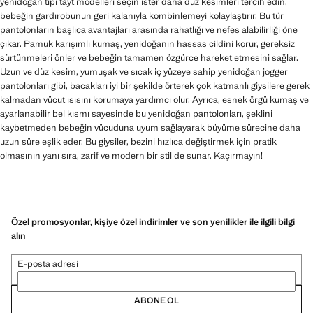
yenidoğan tipi tayt modelleri seçin ister daha düz kesimleri tercih edin,
bebeğin gardırobunun geri kalanıyla kombinlemeyi kolaylaştırır. Bu tür
pantolonların başlıca avantajları arasında rahatlığı ve nefes alabilirliği öne
çıkar. Pamuk karışımlı kumaş, yenidoğanın hassas cildini korur, gereksiz
sürtünmeleri önler ve bebeğin tamamen özgürce hareket etmesini sağlar.
Uzun ve düz kesim, yumuşak ve sıcak iç yüzeye sahip yenidoğan jogger
pantolonları gibi, bacakları iyi bir şekilde örterek çok katmanlı giysilere gerek
kalmadan vücut ısısını korumaya yardımcı olur. Ayrıca, esnek örgü kumaş ve
ayarlanabilir bel kısmı sayesinde bu yenidoğan pantolonları, şeklini
kaybetmeden bebeğin vücuduna uyum sağlayarak büyüme sürecine daha
uzun süre eşlik eder. Bu giysiler, bezini hızlıca değiştirmek için pratik
olmasının yanı sıra, zarif ve modern bir stil de sunar. Kaçırmayın!
Özel promosyonlar, kişiye özel indirimler ve son yenilikler ile ilgili bilgi
alın
E-posta adresi
ABONE OL