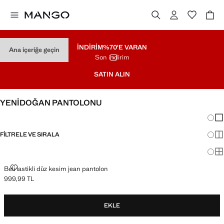
İNDİRİM
%70'E VARAN
Ana içeriğe geçin
Son indirim
SATIN ALIN
YENİDOĞAN PANTOLONU
Görün
Az 
FILTRELE VE SIRALA
Dah
Ma
BELI LASTIKLI DÜZ KESIM JEAN PANTOLON
Beli lastikli düz kesim jean pantolon
999,99 TL
Güncel fiyat [999,99 TL ]
EKLE