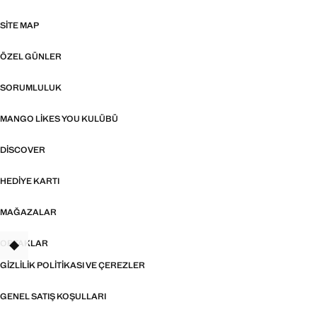
SITE MAP
ÖZEL GÜNLER
SORUMLULUK
MANGO LIKES YOU KULÜBÜ
DISCOVER
HEDIYE KARTI
MAĞAZALAR
ORTAKLAR
TANT
GIZLILIK POLITIKASI VE ÇEREZLER
GENEL SATIŞ KOŞULLARI