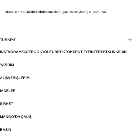
Abone olarak,
Gizlilik Politikasını
okuduğunuzu onaylamış oluyorsunuz.
TÜRKIYE
INSTAGRAM
FACEBOOK
YOUTUBE
TIKTOK
SPOTIFY
PINTEREST
X
LINKEDIN
YARDIM
ALIŞVERIŞLERIM
İADELER
ŞIRKET
MANGO'DA ÇALIŞ
BASIN