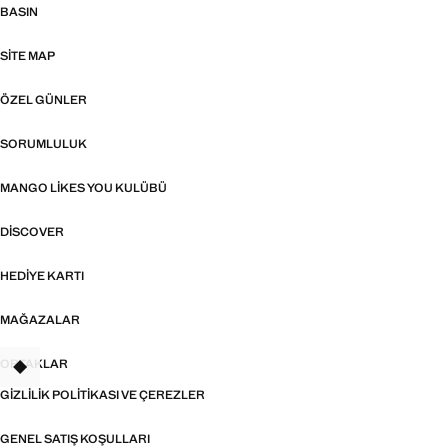
BASIN
SITE MAP
ÖZEL GÜNLER
SORUMLULUK
MANGO LIKES YOU KULÜBÜ
DISCOVER
HEDIYE KARTI
MAĞAZALAR
ORTAKLAR
TANT
GIZLILIK POLITIKASI VE ÇEREZLER
GENEL SATIŞ KOŞULLARI