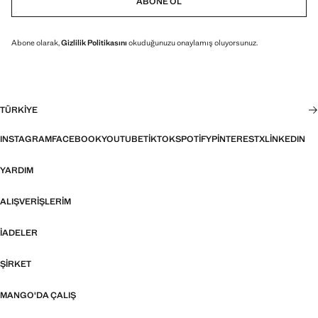
ABONE OL
Abone olarak,
Gizlilik Politikasını
okuduğunuzu onaylamış oluyorsunuz.
TÜRKIYE
INSTAGRAM
FACEBOOK
YOUTUBE
TIKTOK
SPOTIFY
PINTEREST
X
LINKEDIN
YARDIM
ALIŞVERIŞLERIM
İADELER
ŞIRKET
MANGO'DA ÇALIŞ