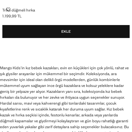
TRIKO DÜĞMELI HIRKA
Triko düğmeli hırka
1.199,99 TL
Güncel fiyat [1.199,99 TL ]
EKLE
Mango Kids’in kız bebek kazakları, evin en küçükleri için çok yönlü, rahat ve
şık giysiler arayanlar için mükemmel bir seçimdir. Koleksiyonda, ara
mevsimler için ideal olan delikli örgü modellerden, günlük kombinlerle
mükemmel uyum sağlayan ince örgü kazaklara ve kolsuz yeleklere kadar
geniş bir yelpaze yer alıyor. Kazakların yanı sıra, koleksiyonda kız bebek
hırkaları da bulunuyor ve her zevke ve ihtiyaca uygun seçenekler sunuyor.
Hardal sarısı, mavi veya kahverengi gibi tonlardaki tasarımlar, çocuk
kıyafetlerine renk ve sıcaklık katarak her duruma uyum sağlar. Kız bebek
kazak ve hırka seçkisi içinde, festonlu kenarlar, arkada veya yanlarda
düğmeli kapamalar ve giydirmeyi kolaylaştıran ve gün boyu rahatlığı garanti
eden yuvarlak yakalar gibi zarif detaylara sahip seçenekler bulacaksınız. Bu