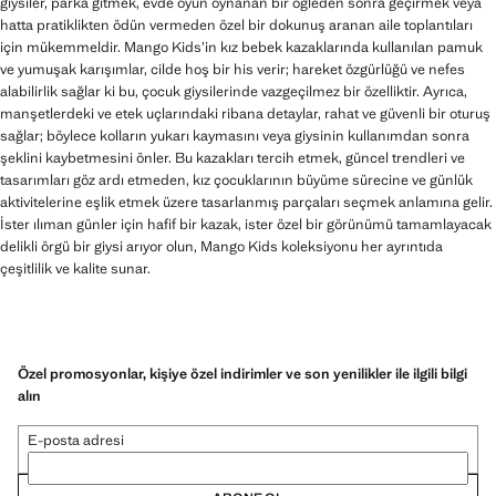
giysiler, parka gitmek, evde oyun oynanan bir öğleden sonra geçirmek veya
hatta pratiklikten ödün vermeden özel bir dokunuş aranan aile toplantıları
için mükemmeldir. Mango Kids’in kız bebek kazaklarında kullanılan pamuk
ve yumuşak karışımlar, cilde hoş bir his verir; hareket özgürlüğü ve nefes
alabilirlik sağlar ki bu, çocuk giysilerinde vazgeçilmez bir özelliktir. Ayrıca,
manşetlerdeki ve etek uçlarındaki ribana detaylar, rahat ve güvenli bir oturuş
sağlar; böylece kolların yukarı kaymasını veya giysinin kullanımdan sonra
şeklini kaybetmesini önler. Bu kazakları tercih etmek, güncel trendleri ve
tasarımları göz ardı etmeden, kız çocuklarının büyüme sürecine ve günlük
aktivitelerine eşlik etmek üzere tasarlanmış parçaları seçmek anlamına gelir.
İster ılıman günler için hafif bir kazak, ister özel bir görünümü tamamlayacak
delikli örgü bir giysi arıyor olun, Mango Kids koleksiyonu her ayrıntıda
çeşitlilik ve kalite sunar.
Özel promosyonlar, kişiye özel indirimler ve son yenilikler ile ilgili bilgi
alın
E-posta adresi