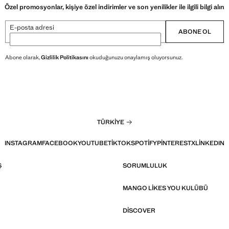
Özel promosyonlar, kişiye özel indirimler ve son yenilikler ile ilgili bilgi alın
E-posta adresi
ABONE OL
Abone olarak,
Gizlilik Politikasını
okuduğunuzu onaylamış oluyorsunuz.
TÜRKIYE
INSTAGRAM
FACEBOOK
YOUTUBE
TIKTOK
SPOTIFY
PINTEREST
X
LINKEDIN
Ş
SORUMLULUK
MANGO LIKES YOU KULÜBÜ
DISCOVER