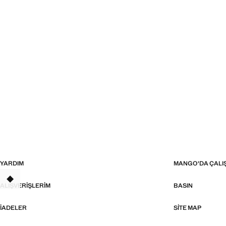
YARDIM
MANGO'DA ÇALI
TANT
ALIŞVERIŞLERIM
BASIN
İADELER
SITE MAP