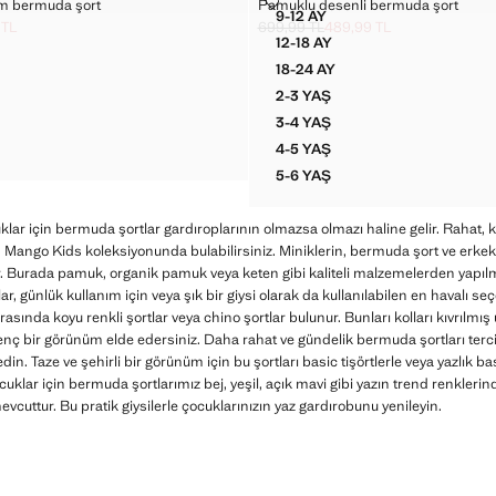
LI DENIM BERMUDA ŞORT
PAMUKLU DESENLI BERMUDA Ş
im bermuda şort
Pamuklu desenli bermuda şort
Bedenler
9-12 AY
AÇALI DENIM BERMUDA ŞORT
PAMUKLU DESENLI BERMU
 TL
699,99 TL
489,99 TL
t [799,99 TL ]
99 TL ]
Üstü çizili ilk fiyat [699,99 TL ]
Güncel fiyat [489,99 TL ]
12-18 AY
PAÇALI DENIM BERMUDA ŞORT
PAMUKLU DESENLI BERMU
18-24 AY
AÇALI DENIM BERMUDA ŞORT
PAMUKLU DESENLI BERMU
2-3 YAŞ
AÇALI DENIM BERMUDA ŞORT
PAMUKLU DESENLI BERMU
3-4 YAŞ
AÇALI DENIM BERMUDA ŞORT
PAMUKLU DESENLI BERMU
4-5 YAŞ
AÇALI DENIM BERMUDA ŞORT
PAMUKLU DESENLI BERMU
5-6 YAŞ
PAMUKLU DESENLI BERMU
klar için bermuda şortlar gardıroplarının olmazsa olmazı haline gelir. Rahat,
 Mango Kids koleksiyonunda bulabilirsiniz. Miniklerin, bermuda şort ve erkek
r. Burada pamuk, organik pamuk veya keten gibi kaliteli malzemelerden yapılmış 
ar, günlük kullanım için veya şık bir giysi olarak da kullanılabilen en havalı se
arasında koyu renkli şortlar veya chino şortlar bulunur. Bunları kolları kıvrılm
enç bir görünüm elde edersiniz. Daha rahat ve gündelik bermuda şortları terc
edin. Taze ve şehirli bir görünüm için bu şortları basic tişörtlerle veya yazlık ba
uklar için bermuda şortlarımız bej, yeşil, açık mavi gibi yazın trend renkleri
mevcuttur. Bu pratik giysilerle çocuklarınızın yaz gardırobunu yenileyin.