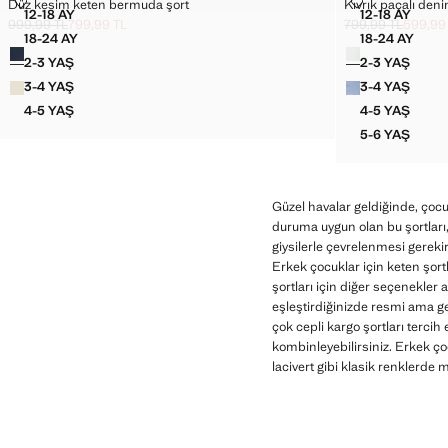
DÜZ KESIM KETEN BERMUDA ŞORT
KIVRIK PAÇA
Düz kesim keten bermuda şort
Kıvrık paçalı den
Bedenler
Bedenler
12-18 AY
12-18 AY
DÜZ KESIM KETEN BERMUDA ŞORT
KIVRIK P
999,99 TL
799,99 TL
799,99 TL
599,99
Üstü çizili ilk fiyat [999,99 TL ]
Güncel fiyat [799,99 TL ]
Üstü çizili ilk fiya
Güncel fiyat [599,
18-24 AY
18-24 AY
Renkler
Renkler
DÜZ KESIM KETEN BERMUDA ŞORT
KIVRIK 
2-3 YAŞ
2-3 YAŞ
DÜZ KESIM KETEN BERMUDA ŞORT
KIVRIK P
3-4 YAŞ
3-4 YAŞ
DÜZ KESIM KETEN BERMUDA ŞORT
KIVRIK P
4-5 YAŞ
4-5 YAŞ
DÜZ KESIM KETEN BERMUDA ŞORT
KIVRIK P
5-6 YAŞ
KIVRIK P
Güzel havalar geldiğinde, çocu
duruma uygun olan bu şortları,
giysilerle çevrelenmesi gereki
Erkek çocuklar için keten şortl
şortları için diğer seçenekler 
eşleştirdiğinizde resmi ama g
çok cepli kargo şortları tercih 
kombinleyebilirsiniz. Erkek çoc
lacivert gibi klasik renklerde 