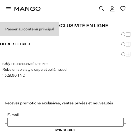
ROBES POUR FEMMES EXCLUSIVITÉ EN LIGNE
Passer au contenu principal
Chang
Aff
FILTRER ET TRIER
Aff
Af
ROBE EN SOIE STYLE CAPE ET COL À NŒUD
CAPSULE - EXCLUSIVITÉ INTERNET
Robe en soie style cape et col à nœud
1 329,90 TND
Prix actuel [1 329,90 TND ]
Recevez promotions exclusives, ventes privées et nouveautés
E-mail
M’INSCRIRE