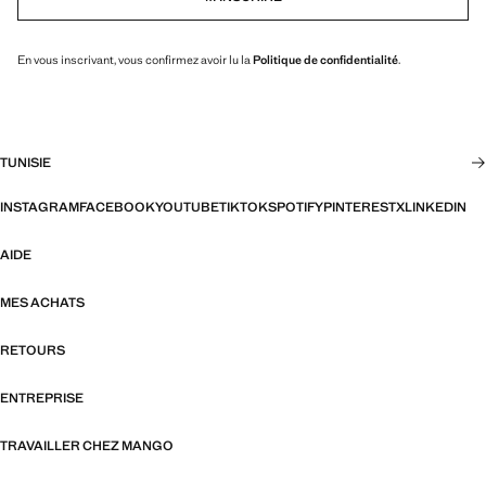
En vous inscrivant, vous confirmez avoir lu la
Politique de confidentialité
.
TUNISIE
INSTAGRAM
FACEBOOK
YOUTUBE
TIKTOK
SPOTIFY
PINTEREST
X
LINKEDIN
AIDE
MES ACHATS
RETOURS
ENTREPRISE
TRAVAILLER CHEZ MANGO