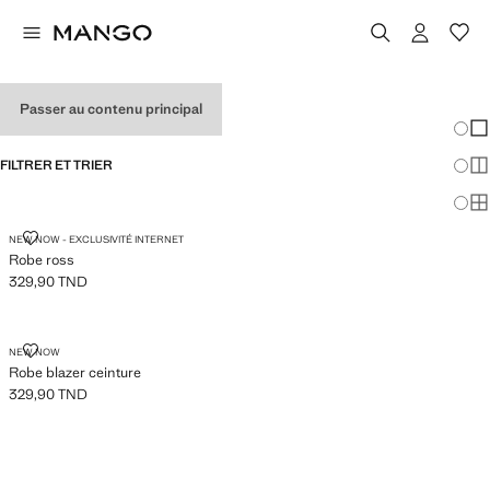
ROBES POUR FEMMES
Passer au contenu principal
Chang
Aff
FILTRER ET TRIER
Aff
Af
ROBE ROSS
NEW NOW - EXCLUSIVITÉ INTERNET
Robe ross
329,90 TND
Prix actuel [329,90 TND ]
ROBE BLAZER CEINTURE
NEW NOW
Robe blazer ceinture
329,90 TND
Prix actuel [329,90 TND ]