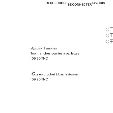
RECHERCHER
FAVORIS
SE CONNECTER
Cha
Af
Af
Af
ES
TOP MANCHES COURTES À PAILLETTES
EXCLUSIVITÉ INTERNET
Top manches courtes à paillettes
159,90 TND
Prix actuel [159,90 TND ]
DE PERLES
ROBE EN CROCHET À BAS FESTONNÉ
Robe en crochet à bas festonné
159,90 TND
Prix actuel [159,90 TND ]