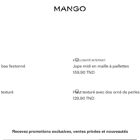
CHET À BAS FESTONNÉ
JUPE MIDI EN MAILLE À PAILLETT
T
EXCLUSIVITÉ INTERNET
à bas festonné
Jupe midi en maille à paillettes
159,90 TND
0 TND ]
Prix actuel [159,90 TND ]
UFFANT TEXTURÉ
HAUT TEXTURÉ AVEC DOS ORNÉ 
 texturé
Haut texturé avec dos orné de perles
129,90 TND
0 TND ]
Prix actuel [129,90 TND ]
Recevez promotions exclusives, ventes privées et nouveautés