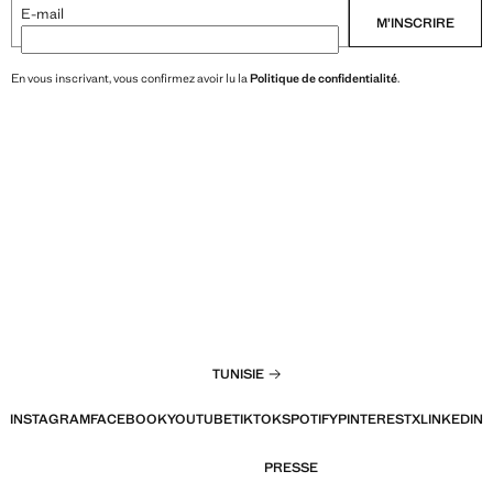
E-mail
M’INSCRIRE
En vous inscrivant, vous confirmez avoir lu la
Politique de confidentialité
.
TUNISIE
INSTAGRAM
FACEBOOK
YOUTUBE
TIKTOK
SPOTIFY
PINTEREST
X
LINKEDIN
PRESSE