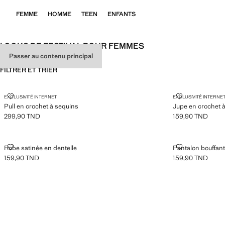
FEMME
HOMME
TEEN
ENFANTS
LOOKS DE FESTIVAL POUR FEMMES
Passer au contenu principal
FILTRER ET TRIER
PULL EN CROCHET À SEQUINS
JUPE EN CRO
EXCLUSIVITÉ INTERNET
EXCLUSIVITÉ INTERNE
Pull en crochet à sequins
Jupe en crochet 
299,90 TND
159,90 TND
Prix actuel [299,90 TND ]
Prix actuel [159,9
ROBE SATINÉE EN DENTELLE
PANTALON BO
Robe satinée en dentelle
Pantalon bouffant
159,90 TND
159,90 TND
Prix actuel [159,90 TND ]
Prix actuel [159,9