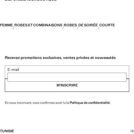
FEMME
ROBES ET COMBINAISONS
ROBES
DE SOIRÉE
COURTE
Recevez promotions exclusives, ventes privées et nouveautés
E-mail
M’INSCRIRE
En vous inscrivant, vous confirmez avoir lu la
Politique de confidentialité
.
TUNISIE