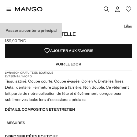
Choisissez une couleur
Lilas
Passer au contenu principal
ROBE SATINÉE EN DENTELLE
159,90 TND
Prix actuel [159,90 TND ]
AJOUTER AUX FAVORIS
VOIR LE LOOK
LIVRAISON GRATUITE EN BOUTIQUE
ÉVASÉ
MINI / MICRO
Tissu satiné. Coupe courte. Coupe évasée. Col en V. Bretelles fines.
Détail dentelle. Fermeture zippée à l’arrière. Non doublé. Ce vêtement
fait partie de notre collection de fête et d'événement, conçue pour
sublimer vos looks lors d'occasions spéciales
DÉTAILS, COMPOSITION ET ENTRETIEN
MESURES
DISPONIBILITÉ EN BOUTIQUE