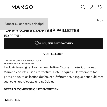
Choisissez une couleur
Noir
Passer au contenu principal
EXCLUSIVITÉ INTERNET
TOP MANCHES COURTES À PAILLETTES
159,90 TND
Prix actuel [159,90 TND ]
AJOUTER AUX FAVORIS
VOIR LE LOOK
LIVRAISON GRATUITE EN BOUTIQUE
SERRÉ
LONGUEUR STANDARD
Exclusivité en ligne. Tissu en maille fine. Coupe cintrée. Col bateau.
Manches courtes. Sans fermeture. Détail sequins. Ce vêtement fait
partie de notre collection de fête et d'événement, conçue pour sublimer
vos looks lors d'occasions spéciales
DÉTAILS, COMPOSITION ET ENTRETIEN
MESURES