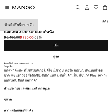
เลือกสี
สีดำ
ข้ามไปยังเนื้อหาหลัก
พิเศษเฉพาะออนไลน์
แจ็คเก็ตไบเกอร์เอฟเฟกต์หนัง
฿ 2,490.00
฿ 790.00
-68%
ลดราคาเริ่มต้น [฿ 2,490.00 ]
ราคาปัจจุบัน [฿ 790.00 ]
เพิ่ม
ดูลุค
จัดส่งถึงบ้านอย่างสะดวกสบาย
รัดรูป
สั้น
เอฟเฟกต์หนัง. ดีไซน์ไบค์เกอร์. ดีไซน์เข้ารูป. คอวีพร้อมปก. ปกแบบมีรอย
บาก. แขนยาวข้อมือติดซิป. ซิปด้านหน้า. ซับในด้านใน. มีขนาด Plus. เฉพาะ
ออนไลน์. สินค้าลดราคา
ส่วนประกอบ และข้อแนะนำการดูแล
ขนาด
ความพร้อมของร้านค้า