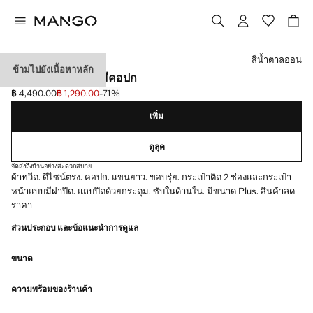
เลือกสี
สีน้ำตาลอ่อน
ข้ามไปยังเนื้อหาหลัก
เสื้อแจ็คเก็ตผ้าทวีตมีคอปก
฿ 4,490.00
฿ 1,290.00
-71%
ลดราคาเริ่มต้น [฿ 4,490.00 ]
ราคาปัจจุบัน [฿ 1,290.00 ]
เพิ่ม
ดูลุค
จัดส่งถึงบ้านอย่างสะดวกสบาย
ผ้าทวีด. ดีไซน์ตรง. คอปก. แขนยาว. ขอบรุ่ย. กระเป๋าติด 2 ช่องและกระเป๋า
หน้าแบบมีฝาปิด. แถบปิดด้วยกระดุม. ซับในด้านใน. มีขนาด Plus. สินค้าลด
ราคา
ส่วนประกอบ และข้อแนะนำการดูแล
ขนาด
ความพร้อมของร้านค้า