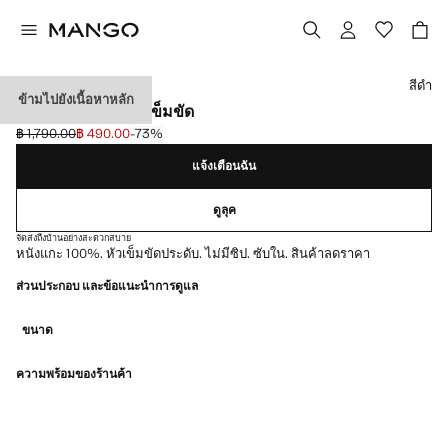
เลือกสี
สีดำ
ข้ามไปยังเนื้อหาหลัก
ถุงมือหนังพร้อมหัวเข็มขัด
฿ 1,790.00
฿ 490.00
-73%
ลดราคาเริ่มต้น [฿ 1,790.00 ]
ราคาปัจจุบัน [฿ 490.00 ]
แจ้งเตือนฉัน
ดูลุค
จัดส่งถึงบ้านอย่างสะดวกสบาย
หนังแกะ 100%. หัวเข็มขัดประดับ. ไม่มีซิป. ซับใน. สินค้าลดราคา
ส่วนประกอบ และข้อแนะนำการดูแล
ขนาด
ความพร้อมของร้านค้า