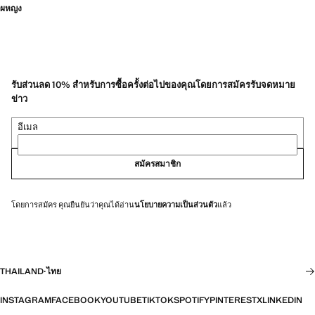
ผหญง
รับส่วนลด 10% สำหรับการซื้อครั้งต่อไปของคุณโดยการสมัครรับจดหมาย
ข่าว
อีเมล
สมัครสมาชิก
โดยการสมัคร คุณยืนยันว่าคุณได้อ่าน
นโยบายความเป็นส่วนตัว
แล้ว
THAILAND
·
ไทย
INSTAGRAM
FACEBOOK
YOUTUBE
TIKTOK
SPOTIFY
PINTEREST
X
LINKEDIN