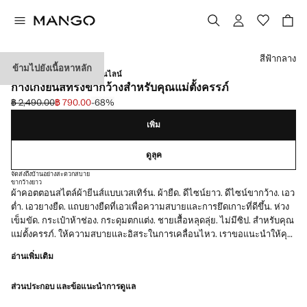
เลือกสี
สีฟ้ากลาง
ข้ามไปยังเนื้อหาหลัก
ชุดคลุมท้อง / พิเศษเฉพาะออนไลน์
กางเกงยีนส์ทรงขากว้างสำหรับคุณแม่ตั้งครรภ์
฿ 2,490.00
฿ 790.00
-68%
ลดราคาเริ่มต้น [฿ 2,490.00 ]
ราคาปัจจุบัน [฿ 790.00 ]
เพิ่ม
ดูลุค
จัดส่งถึงบ้านอย่างสะดวกสบาย
ขากว้าง
ยาว
ผ้าคอตตอนสไตล์ผ้ายีนส์แบบเวสเทิร์น. ผ้ายืด. ดีไซน์ยาว. ดีไซน์ขากว้าง. เอว
ต่ำ. เอวยางยืด. แถบยางยืดที่เอวเพื่อความสบายและการยึดเกาะที่ดีขึ้น. ห่วง
เข็มขัด. กระเป๋าห้าช่อง. กระดุมตกแต่ง. ชายเสื้อหลุดลุ่ย. ไม่มีซิป. สำหรับคุณ
แม่ตั้งครรภ์. ให้ความสบายและอิสระในการเคลื่อนไหว. เราขอแนะนำให้คุณ
ซื้อในขนาดปกติที่คุณสวมใส่. เฉพาะออนไลน์. สินค้าลดราคา
อ่านเพิ่มเติม
ส่วนประกอบ และข้อแนะนำการดูแล