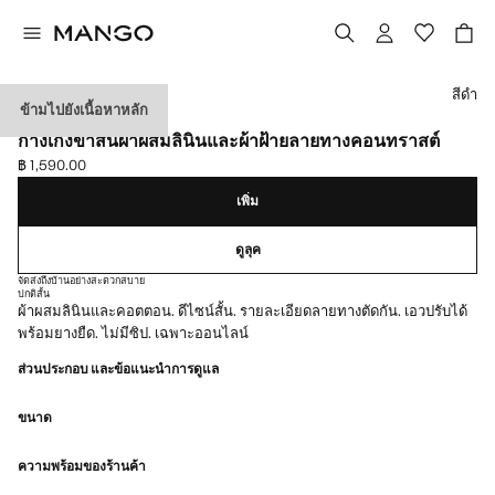
เลือกสี
สีดำ
ข้ามไปยังเนื้อหาหลัก
พิเศษเฉพาะออนไลน์
กางเกงขาสั้นผ้าผสมลินินและผ้าฝ้ายลายทางคอนทราสต์
฿ 1,590.00
ราคาปัจจุบัน [฿ 1,590.00 ]
เพิ่ม
ดูลุค
จัดส่งถึงบ้านอย่างสะดวกสบาย
ปกติ
สั้น
ผ้าผสมลินินและคอตตอน. ดีไซน์สั้น. รายละเอียดลายทางตัดกัน. เอวปรับได้
พร้อมยางยืด. ไม่มีซิป. เฉพาะออนไลน์
ส่วนประกอบ และข้อแนะนำการดูแล
ขนาด
ความพร้อมของร้านค้า