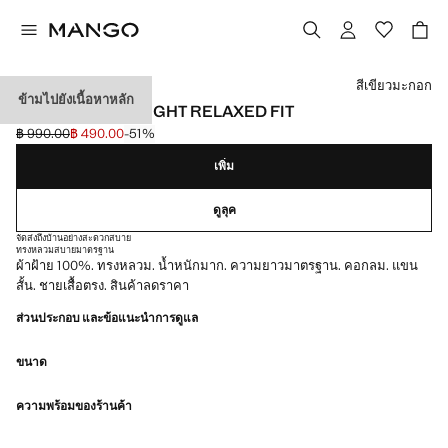
เลือกสี
สีเขียวมะกอก
ข้ามไปยังเนื้อหาหลัก
เสื้อยืด HEAVY WEIGHT RELAXED FIT
฿ 990.00
฿ 490.00
-51%
ลดราคาเริ่มต้น [฿ 990.00 ]
ราคาปัจจุบัน [฿ 490.00 ]
เพิ่ม
ดูลุค
จัดส่งถึงบ้านอย่างสะดวกสบาย
ทรงหลวมสบาย
มาตรฐาน
ผ้าฝ้าย 100%. ทรงหลวม. น้ำหนักมาก. ความยาวมาตรฐาน. คอกลม. แขน
สั้น. ชายเสื้อตรง. สินค้าลดราคา
ส่วนประกอบ และข้อแนะนำการดูแล
ขนาด
ความพร้อมของร้านค้า