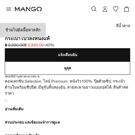
เลือกสี
สีน้ำตาล
ข้ามไปยังเนื้อหาหลัก
SELECTION / หนัง
กระเป๋าโบว์ลิ่งหนังแท้
฿ 9,990.00
฿ 5,990.00
-40%
ลดราคาเริ่มต้น [฿ 9,990.00 ]
ราคาปัจจุบัน [฿ 5,990.00 ]
แจ้งเตือนฉัน
ดูลุค
จัดส่งถึงบ้านอย่างสะดวกสบาย
คอลเลกชัน Selection. ไลน์ Premium. หนังวัว 100%. ปิดด้วยซิป. กระเป๋า
ด้านในพร้อมซิปปิด. มีหูจับสั้นสองอัน. สายสะพายยาวแบบถอดได้. สินค้าลด
ราคา
สินค้าคัดสรร: คอลเลคชั่นเสื้อผ้าคลาสสิกที่มีเส้นสายเรียบง่ายและออกแบบ
อ่านเพิ่มเติม
อย่างพิถีพิถันในทุกดีเทล ผลิตจากผ้าคุณภาพสูงเพื่อตู้เสื้อผ้าที่เข้ากับทุกยุค
ทุกสมัยและมีสไตล์
ส่วนประกอบ และข้อแนะนำการดูแล