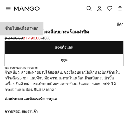
เลือกสี
สีดำ
ข้ามไปยังเนื้อหาหลัก
กระเป๋าเป้สะพายหลังเคลือบยางพร้อมฝาปิด
฿ 2,490.00
฿ 1,490.00
-40%
ลดราคาเริ่มต้น [฿ 2,490.00 ]
ราคาปัจจุบัน [฿ 1,490.00 ]
แจ้งเตือนฉัน
ดูลุค
จัดส่งถึงบ้านอย่างสะดวกสบาย
ผ้าเหนียว. สายสะพายปรับได้สองเส้น. ช่องใส่อุปกรณ์อิเล็กทรอนิกส์ด้านใน
กว้างถึง 25 ซม. แถบที่จับเพื่อความสะดวกในเคลื่อนย้ายเป็นกระเป๋าขึ้น
เครื่อง. ปิดด้วยฝากระเป๋าแบบมีตะขอคาราบิเนอร์และสายสะพายปรับได้.
กระเป๋าหลายช่อง. สินค้าลดราคา
ส่วนประกอบ และข้อแนะนำการดูแล
ความพร้อมของร้านค้า