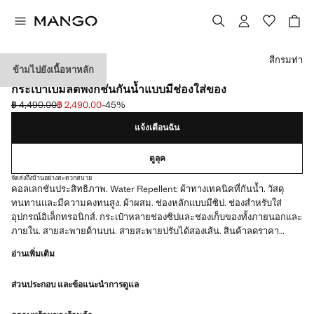
เลือกสี
สีกรมท่า
ข้ามไปยังเนื้อหาหลัก
PERFORMANCE
กระเป๋าเป้มัลติฟังก์ชันกันน้ำแบบมีช่องใส่ของ
฿ 4,490.00
฿ 2,490.00
-45%
ลดราคาเริ่มต้น [฿ 4,490.00 ]
ราคาปัจจุบัน [฿ 2,490.00 ]
แจ้งเตือนฉัน
ดูลุค
จัดส่งถึงบ้านอย่างสะดวกสบาย
คอลเลกชันประสิทธิภาพ. Water Repellent: ผ้าทางเทคนิคที่กันน้ำ. วัสดุ
ทนทานและมีความคงทนสูง. ผ้าผสม. ช่องหลักแบบมีซิป. ช่องสำหรับใส่
อุปกรณ์อิเล็กทรอนิกส์. กระเป๋าหลายช่องซิปและช่องเก็บของทั้งภายนอกและ
ภายใน. สายสะพายด้านบน. สายสะพายปรับได้สองเส้น. สินค้าลดราคา
อ่านเพิ่มเติม
PERFORMANCE: คอลเลกชันของเสื้อผ้าที่ผลิตจากเส้นใยเทคนิค คอลเลก
ชันนี้มีคุณสมบัติขั้นสูงหลากหลาย เช่น ผ้า bi-stretch แห้งเร็ว รีดง่าย ปรับ
ส่วนประกอบ และข้อแนะนำการดูแล
อุณหภูมิ ระบายอากาศ หรือกันน้ำ โดยจัดเป็นสามหมวดหมู่หลัก: ปรับ
อุณหภูมิ ฟังก์ชัน และความสบาย