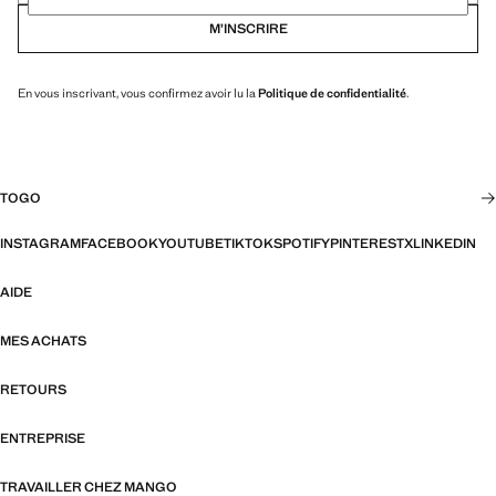
M’INSCRIRE
En vous inscrivant, vous confirmez avoir lu la
Politique de confidentialité
.
TOGO
INSTAGRAM
FACEBOOK
YOUTUBE
TIKTOK
SPOTIFY
PINTEREST
X
LINKEDIN
AIDE
MES ACHATS
RETOURS
ENTREPRISE
TRAVAILLER CHEZ MANGO