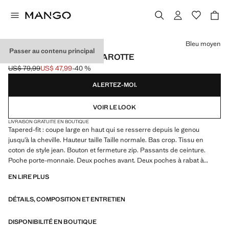
Choisissez une couleur
Bleu moyen
Passer au contenu principal
JEAN COURT COUPE CAROTTE
US$ 79,99
US$ 47,99
-40 %
Prix initial barré [US$ 79,99 ]
Prix actuel [US$ 47,99 ]
ALERTEZ-MOI.
VOIR LE LOOK
LIVRAISON GRATUITE EN BOUTIQUE
Tapered-fit : coupe large en haut qui se resserre depuis le genou
jusqu’à la cheville. Hauteur taille Taille normale. Bas crop. Tissu en
coton de style jean. Bouton et fermeture zip. Passants de ceinture.
Poche porte-monnaie. Deux poches avant. Deux poches à rabat à
l'arrière. Effet usé
EN LIRE PLUS
DÉTAILS, COMPOSITION ET ENTRETIEN
DISPONIBILITÉ EN BOUTIQUE