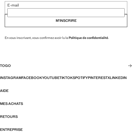
E-mail
M’INSCRIRE
En vous inscrivant, vous confirmez avoir lu la
Politique de confidentialité
.
TOGO
INSTAGRAM
FACEBOOK
YOUTUBE
TIKTOK
SPOTIFY
PINTEREST
X
LINKEDIN
AIDE
MES ACHATS
RETOURS
ENTREPRISE