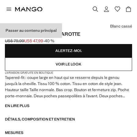
Choisissez une couleur
Blanc cassé
Passer au contenu principal
JEAN COURT COUPE CAROTTE
US$ 79,99
US$ 47,99
-40 %
Prix initial barré [US$ 79,99 ]
Prix actuel [US$ 47,99 ]
ALERTEZ-MOI.
VOIR LE LOOK
LIVRAISON GRATUITE EN BOUTIQUE
Tapered-fit : coupe large en haut qui se resserre depuis le genou
jusqu’à la cheville. Tissu 100 % coton. Tissu en coton de style jean.
Hauteur taille Taille normale. Bas crop. Bouton et fermeture zip. Poche
porte-monnaie. Deux poches passepoilées à l’avant. Deux poches
plaquées à l'arrière
EN LIRE PLUS
DÉTAILS, COMPOSITION ET ENTRETIEN
MESURES