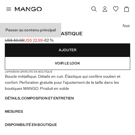
Choisissez une couleur
Noir
Passer au contenu principal
CEINTURE TRESSÉE ÉLASTIQUE
US$ 59,99
US$ 22,99
-62 %
Prix initial barré [US$ 59,99 ]
Prix actuel [US$ 22,99 ]
AJOUTER
VOIR LE LOOK
LIVRAISON GRATUITE EN BOUTIQUE
Boucle métallique. Détails en cuir. Élastique qui confère soutien et
confort. Perforation gratuite pour l'ajustement de la taille dans les
boutiques MANGO. Produit en solde
DÉTAILS, COMPOSITION ET ENTRETIEN
MESURES
DISPONIBILITÉ EN BOUTIQUE