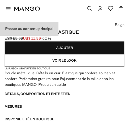
Choisissez une couleur
Beige
Passer au contenu principal
CEINTURE TRESSÉE ÉLASTIQUE
US$ 59,99
US$ 22,99
-62 %
Prix initial barré [US$ 59,99 ]
Prix actuel [US$ 22,99 ]
AJOUTER
VOIR LE LOOK
LIVRAISON GRATUITE EN BOUTIQUE
Boucle métallique. Détails en cuir. Élastique qui confère soutien et
confort. Perforation gratuite pour l'ajustement de la taille dans les
boutiques MANGO. Produit en solde
DÉTAILS, COMPOSITION ET ENTRETIEN
MESURES
DISPONIBILITÉ EN BOUTIQUE