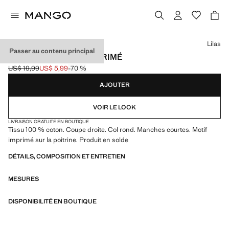
Choisissez une couleur
Lilas
Passer au contenu principal
T-SHIRT EN COTON IMPRIMÉ
US$ 19,99
US$ 5,99
-70 %
Prix initial barré [US$ 19,99 ]
Prix actuel [US$ 5,99 ]
AJOUTER
VOIR LE LOOK
LIVRAISON GRATUITE EN BOUTIQUE
Tissu 100 % coton. Coupe droite. Col rond. Manches courtes. Motif
imprimé sur la poitrine. Produit en solde
DÉTAILS, COMPOSITION ET ENTRETIEN
MESURES
DISPONIBILITÉ EN BOUTIQUE