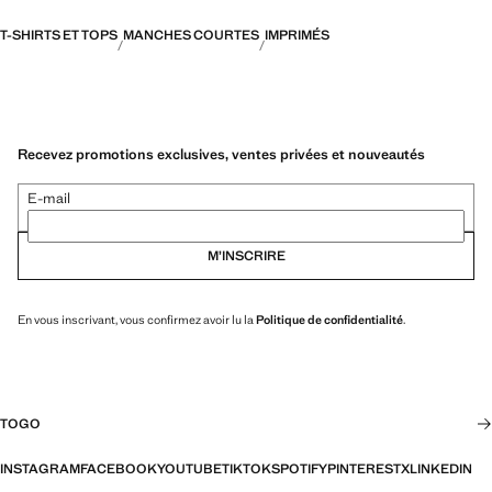
T-SHIRTS ET TOPS
MANCHES COURTES
IMPRIMÉS
Recevez promotions exclusives, ventes privées et nouveautés
E-mail
M’INSCRIRE
En vous inscrivant, vous confirmez avoir lu la
Politique de confidentialité
.
TOGO
INSTAGRAM
FACEBOOK
YOUTUBE
TIKTOK
SPOTIFY
PINTEREST
X
LINKEDIN