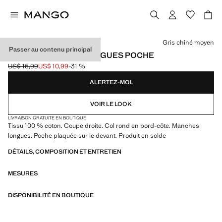
Choisissez une couleur
Gris chiné moyen
Passer au contenu principal
T-SHIRT MANCHES LONGUES POCHE
US$ 15,99
US$ 10,99
-31 %
Prix initial barré [US$ 15,99 ]
Prix actuel [US$ 10,99 ]
ALERTEZ-MOI.
VOIR LE LOOK
LIVRAISON GRATUITE EN BOUTIQUE
Tissu 100 % coton. Coupe droite. Col rond en bord-côte. Manches
longues. Poche plaquée sur le devant. Produit en solde
DÉTAILS, COMPOSITION ET ENTRETIEN
MESURES
DISPONIBILITÉ EN BOUTIQUE