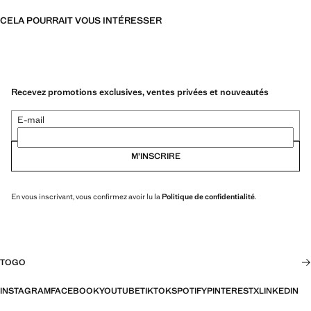
CELA POURRAIT VOUS INTÉRESSER
Recevez promotions exclusives, ventes privées et nouveautés
E-mail
M’INSCRIRE
En vous inscrivant, vous confirmez avoir lu la
Politique de confidentialité
.
TOGO
INSTAGRAM
FACEBOOK
YOUTUBE
TIKTOK
SPOTIFY
PINTEREST
X
LINKEDIN