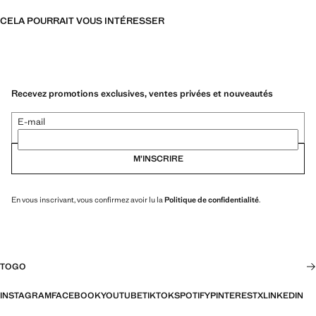
CELA POURRAIT VOUS INTÉRESSER
Recevez promotions exclusives, ventes privées et nouveautés
E-mail
M’INSCRIRE
En vous inscrivant, vous confirmez avoir lu la
Politique de confidentialité
.
TOGO
INSTAGRAM
FACEBOOK
YOUTUBE
TIKTOK
SPOTIFY
PINTEREST
X
LINKEDIN