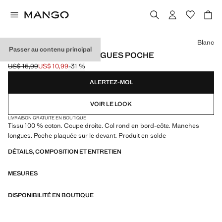
Choisissez une couleur
Blanc
Passer au contenu principal
T-SHIRT MANCHES LONGUES POCHE
US$ 15,99
US$ 10,99
-31 %
Prix initial barré [US$ 15,99 ]
Prix actuel [US$ 10,99 ]
ALERTEZ-MOI.
VOIR LE LOOK
LIVRAISON GRATUITE EN BOUTIQUE
Tissu 100 % coton. Coupe droite. Col rond en bord-côte. Manches
longues. Poche plaquée sur le devant. Produit en solde
DÉTAILS, COMPOSITION ET ENTRETIEN
MESURES
DISPONIBILITÉ EN BOUTIQUE