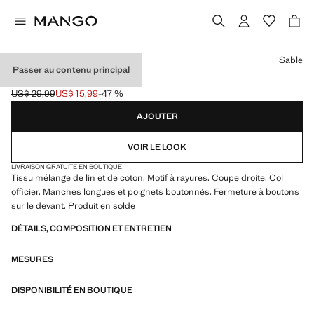
Choisissez une couleur
Sable
Passer au contenu principal
CHEMISE LIN RAYÉE
US$ 29,99
US$ 15,99
-47 %
Prix initial barré [US$ 29,99 ]
Prix actuel [US$ 15,99 ]
AJOUTER
VOIR LE LOOK
LIVRAISON GRATUITE EN BOUTIQUE
Tissu mélange de lin et de coton. Motif à rayures. Coupe droite. Col
officier. Manches longues et poignets boutonnés. Fermeture à boutons
sur le devant. Produit en solde
DÉTAILS, COMPOSITION ET ENTRETIEN
MESURES
DISPONIBILITÉ EN BOUTIQUE