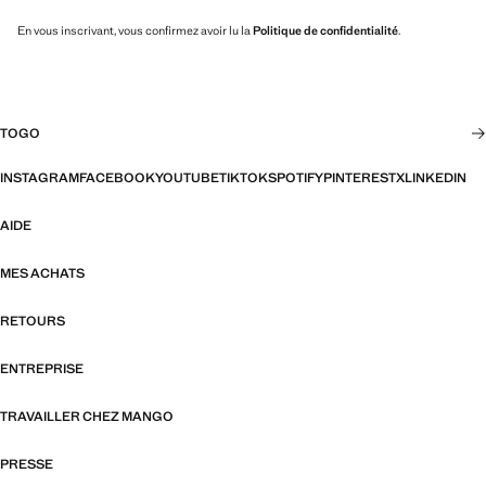
En vous inscrivant, vous confirmez avoir lu la
Politique de confidentialité
.
TOGO
INSTAGRAM
FACEBOOK
YOUTUBE
TIKTOK
SPOTIFY
PINTEREST
X
LINKEDIN
AIDE
MES ACHATS
RETOURS
ENTREPRISE
TRAVAILLER CHEZ MANGO
PRESSE