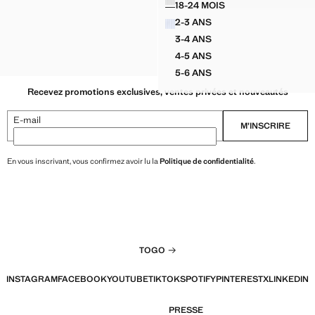
18-24 MOIS
 IMPRIMÉE MANCHES COURTES
CHEMISE OXFORD RAYÉ
2-3 ANS
 IMPRIMÉE MANCHES COURTES
CHEMISE OXFORD RAYÉE
3-4 ANS
 IMPRIMÉE MANCHES COURTES
CHEMISE OXFORD RAYÉE
4-5 ANS
 IMPRIMÉE MANCHES COURTES
CHEMISE OXFORD RAYÉE
5-6 ANS
CHEMISE OXFORD RAYÉE
Recevez promotions exclusives, ventes privées et nouveautés
E-mail
M’INSCRIRE
En vous inscrivant, vous confirmez avoir lu la
Politique de confidentialité
.
TOGO
INSTAGRAM
FACEBOOK
YOUTUBE
TIKTOK
SPOTIFY
PINTEREST
X
LINKEDIN
PRESSE