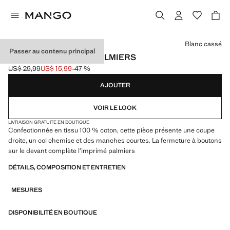
Choisissez une couleur
Blanc cassé
Passer au contenu principal
CHEMISE EN COTON PALMIERS
US$ 29,99
US$ 15,99
-47 %
Prix initial barré [US$ 29,99 ]
Prix actuel [US$ 15,99 ]
AJOUTER
VOIR LE LOOK
LIVRAISON GRATUITE EN BOUTIQUE
Confectionnée en tissu 100 % coton, cette pièce présente une coupe
droite, un col chemise et des manches courtes. La fermeture à boutons
sur le devant complète l’imprimé palmiers
DÉTAILS, COMPOSITION ET ENTRETIEN
MESURES
DISPONIBILITÉ EN BOUTIQUE