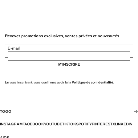
Recevez promotions exclusives, ventes privées et nouveautés
E-mail
M’INSCRIRE
En vous inscrivant, vous confirmez avoir lu la
Politique de confidentialité
.
TOGO
INSTAGRAM
FACEBOOK
YOUTUBE
TIKTOK
SPOTIFY
PINTEREST
X
LINKEDIN
AIDE