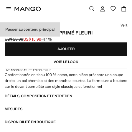
Choisissez une couleur
Vert
Passer au contenu principal
CHEMISE EN COTON IMPRIMÉ FLEURI
US$ 29,99
US$ 15,99
-47 %
Prix initial barré [US$ 29,99 ]
Prix actuel [US$ 15,99 ]
AJOUTER
VOIR LE LOOK
LIVRAISON GRATUITE EN BOUTIQUE
Confectionnée en tissu 100 % coton, cette pièce présente une coupe
droite, un col chemise et des manches courtes. La fermeture à boutons
sur le devant complète son style classique et fonctionnel
DÉTAILS, COMPOSITION ET ENTRETIEN
MESURES
DISPONIBILITÉ EN BOUTIQUE