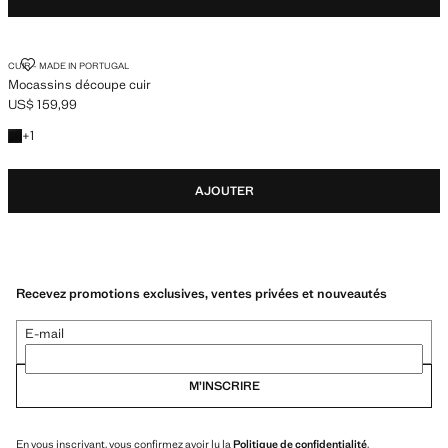
MOCASSINS DÉCOUPE CUIR
CUIR - MADE IN PORTUGAL
Mocassins découpe cuir
US$ 159,99
Prix actuel [US$ 159,99 ]
+1 couleur
+
1
AJOUTER
Recevez promotions exclusives, ventes privées et nouveautés
E-mail
M’INSCRIRE
En vous inscrivant, vous confirmez avoir lu la
Politique de confidentialité
.