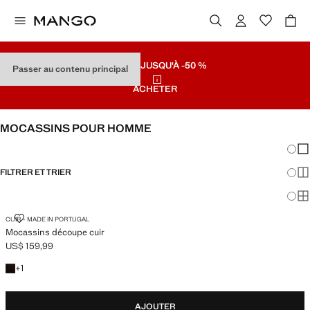
SOLDES
JUSQU'À -50 %
Passer au contenu principal
ACHETER
MOCASSINS POUR HOMME
Chang
Aff
FILTRER ET TRIER
Aff
Af
MOCASSINS DÉCOUPE CUIR
CUIR - MADE IN PORTUGAL
Mocassins découpe cuir
US$ 159,99
Prix actuel [US$ 159,99 ]
+1 couleur
+
1
AJOUTER