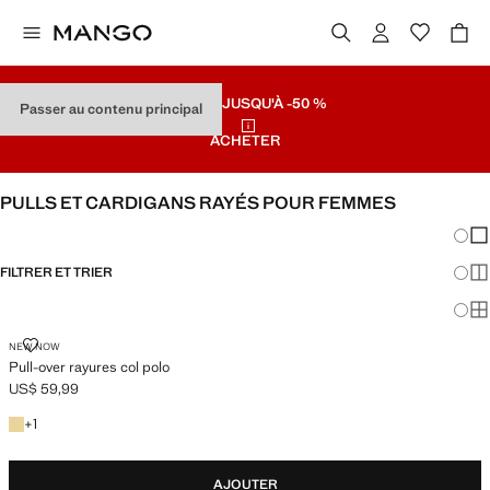
SOLDES
JUSQU'À -50 %
Passer au contenu principal
ACHETER
PULLS ET CARDIGANS RAYÉS POUR FEMMES
Chang
Aff
FILTRER ET TRIER
Aff
Af
PULL-OVER RAYURES COL POLO
NEW NOW
Pull-over rayures col polo
US$ 59,99
Prix actuel [US$ 59,99 ]
+1 couleur
+
1
AJOUTER