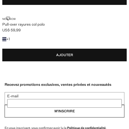
PULL-OVER RAYURES COL POLO
NEW NOW
Pull-over rayures col polo
US$ 59,99
Prix actuel [US$ 59,99 ]
+1 couleur
+
1
AJOUTER
Recevez promotions exclusives, ventes privées et nouveautés
E-mail
M’INSCRIRE
En vous inscrivant, vous confirmez avoir lu la
Politique de confidentialité
.