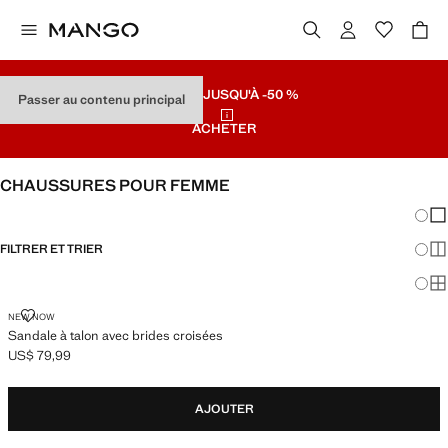
SOLDES
JUSQU'À -50 %
Passer au contenu principal
ACHETER
CHAUSSURES POUR FEMME
Chang
Aff
FILTRER ET TRIER
Aff
Af
SANDALE À TALON AVEC BRIDES CROISÉES
NEW NOW
Sandale à talon avec brides croisées
US$ 79,99
Prix actuel [US$ 79,99 ]
AJOUTER