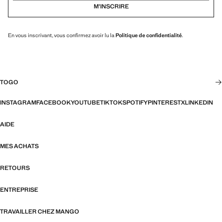
M’INSCRIRE
En vous inscrivant, vous confirmez avoir lu la
Politique de confidentialité
.
TOGO
INSTAGRAM
FACEBOOK
YOUTUBE
TIKTOK
SPOTIFY
PINTEREST
X
LINKEDIN
AIDE
MES ACHATS
RETOURS
ENTREPRISE
TRAVAILLER CHEZ MANGO