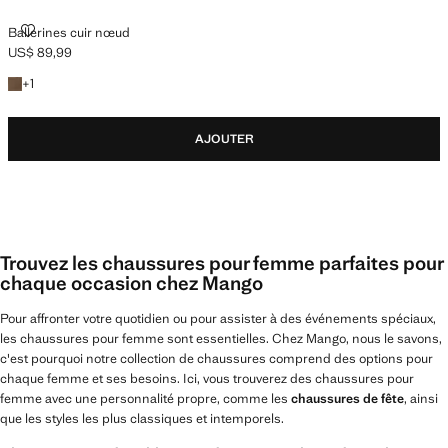
BALLERINES CUIR NŒUD
Ballerines cuir nœud
US$ 89,99
Prix actuel [US$ 89,99 ]
+1 couleur
+
1
AJOUTER
Trouvez les chaussures pour femme parfaites pour
chaque occasion chez Mango
Pour affronter votre quotidien ou pour assister à des événements spéciaux,
les chaussures pour femme sont essentielles. Chez Mango, nous le savons,
c'est pourquoi notre collection de chaussures comprend des options pour
chaque femme et ses besoins. Ici, vous trouverez des chaussures pour
femme avec une personnalité propre, comme les
chaussures de fête
, ainsi
que les styles les plus classiques et intemporels.