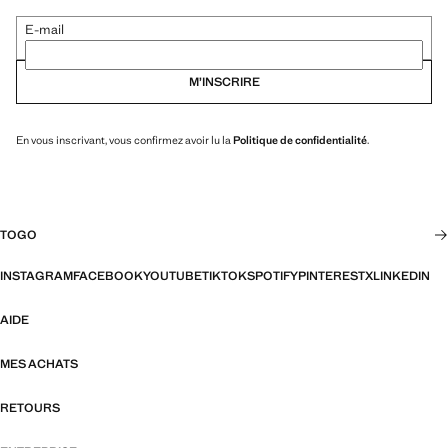
E-mail
M’INSCRIRE
En vous inscrivant, vous confirmez avoir lu la
Politique de confidentialité
.
TOGO
INSTAGRAM
FACEBOOK
YOUTUBE
TIKTOK
SPOTIFY
PINTEREST
X
LINKEDIN
AIDE
MES ACHATS
RETOURS