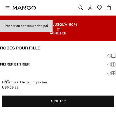
SOLDES
JUSQU'À -50 %
Passer au contenu principal
ACHETER
ROBES POUR FILLE
Chang
Aff
FILTRER ET TRIER
Aff
Af
ROBE CHASUBLE DENIM POCHES
Robe chasuble denim poches
US$ 39,99
Prix actuel [US$ 39,99 ]
AJOUTER