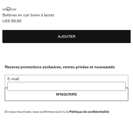
BOTTINES EN CUIR BOVIN À LACETS
NEW NOW
Bottines en cuir bovin à lacets
US$ 99,99
Prix actuel [US$ 99,99 ]
AJOUTER
Recevez promotions exclusives, ventes privées et nouveautés
E-mail
M’INSCRIRE
En vous inscrivant, vous confirmez avoir lu la
Politique de confidentialité
.