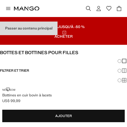
SOLDES
JUSQU'À -50 %
Passer au contenu principal
ACHETER
BOTTES ET BOTTINES POUR FILLES
Chang
Aff
FILTRER ET TRIER
Aff
Af
BOTTINES EN CUIR BOVIN À LACETS
NEW NOW
Bottines en cuir bovin à lacets
US$ 99,99
Prix actuel [US$ 99,99 ]
AJOUTER