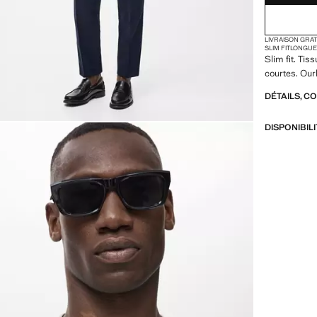
LIVRAISON GRA
SLIM FIT
LONGUE
Slim fit. Ti
courtes. Ourl
DÉTAILS, C
DISPONIBIL