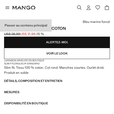
Choisissez une couleur
Bleu marine foncé
Passer au contenu principal
T-SHIRT SLIM-FIT 100 % COTON
US$ 25,99
US$ 21,99
-15 %
Prix initial barré [US$ 25,99 ]
Prix actuel [US$ 21,99 ]
ALERTEZ-MOI.
VOIR LE LOOK
LIVRAISON GRATUITE EN BOUTIQUE
SLIM FIT
LONGUEUR STANDARD
Slim fit. Tissu 100 % coton. Col rond. Manches courtes. Ourlet droit.
Produit en solde
DÉTAILS, COMPOSITION ET ENTRETIEN
MESURES
DISPONIBILITÉ EN BOUTIQUE