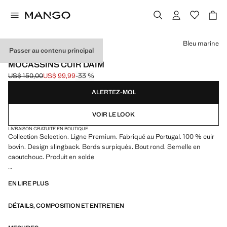
Choisissez une couleur
Bleu marine
Passer au contenu principal
SELECTION / CUIR
MOCASSINS CUIR DAIM
US$ 150,00
US$ 99,99
-33 %
Prix initial barré [US$ 150,00 ]
Prix actuel [US$ 99,99 ]
ALERTEZ-MOI.
VOIR LE LOOK
LIVRAISON GRATUITE EN BOUTIQUE
Collection Selection. Ligne Premium. Fabriqué au Portugal. 100 % cuir
bovin. Design slingback. Bords surpiqués. Bout rond. Semelle en
caoutchouc. Produit en solde
SELECTION : une collection de vêtements classiques aux lignes
EN LIRE PLUS
minimalistes et aux détails soigneusement conçus. Fabriquée à partir
de tissus de haute qualité pour une garde-robe intemporelle et
DÉTAILS, COMPOSITION ET ENTRETIEN
élégante