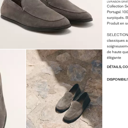
LIVRAISON GRA
Collection S
Portugal. 10
surpiqués. B
Produit en s
SELECTION :
classiques a
soigneusemen
de haute qua
élégante
DÉTAILS, C
DISPONIBIL