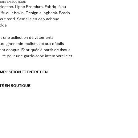
TUITE EN BOUTIQUE
election. Ligne Premium. Fabriqué au
0 % cuir bovin. Design slingback. Bords
out rond. Semelle en caoutchouc.
olde
 une collection de vêtements
ux lignes minimalistes et aux détails
t conçus. Fabriquée à partir de tissus
lité pour une garde-robe intemporelle et
OMPOSITION ET ENTRETIEN
ITÉ EN BOUTIQUE