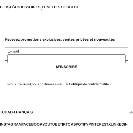
PLUS D´ACCESSOIRES
LUNETTES DE SOLEIL
Recevez promotions exclusives, ventes privées et nouveautés
E-mail
M’INSCRIRE
En vous inscrivant, vous confirmez avoir lu la
Politique de confidentialité
.
TCHAD
·
FRANÇAIS
INSTAGRAM
FACEBOOK
YOUTUBE
TIKTOK
SPOTIFY
PINTEREST
X
LINKEDIN