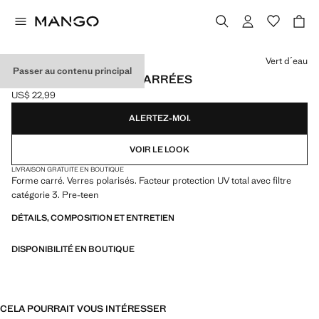
Choisissez une couleur
Vert d´eau
Passer au contenu principal
LUNETTES DE SOLEIL CARRÉES
US$ 22,99
Prix actuel [US$ 22,99 ]
ALERTEZ-MOI.
VOIR LE LOOK
LIVRAISON GRATUITE EN BOUTIQUE
Forme carré. Verres polarisés. Facteur protection UV total avec filtre
catégorie 3. Pre-teen
DÉTAILS, COMPOSITION ET ENTRETIEN
DISPONIBILITÉ EN BOUTIQUE
CELA POURRAIT VOUS INTÉRESSER