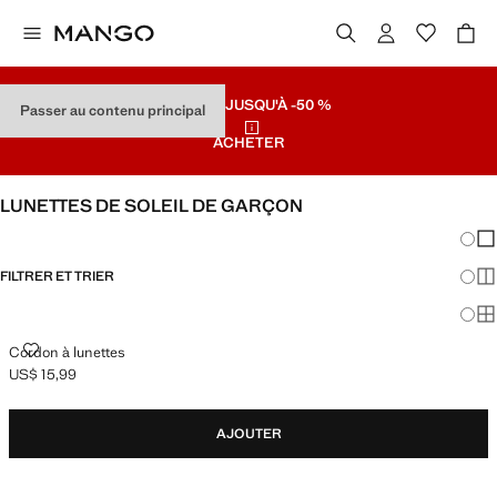
SOLDES
JUSQU'À -50 %
Passer au contenu principal
ACHETER
LUNETTES DE SOLEIL DE GARÇON
Chang
Aff
FILTRER ET TRIER
Aff
Af
CORDON À LUNETTES
Cordon à lunettes
US$ 15,99
Prix actuel [US$ 15,99 ]
AJOUTER