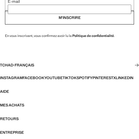
E-mail
M’INSCRIRE
En vous inscrivant, vous confirmez avoir lu la
Politique de confidentialité
.
TCHAD
·
FRANÇAIS
INSTAGRAM
FACEBOOK
YOUTUBE
TIKTOK
SPOTIFY
PINTEREST
X
LINKEDIN
AIDE
MES ACHATS
RETOURS
ENTREPRISE