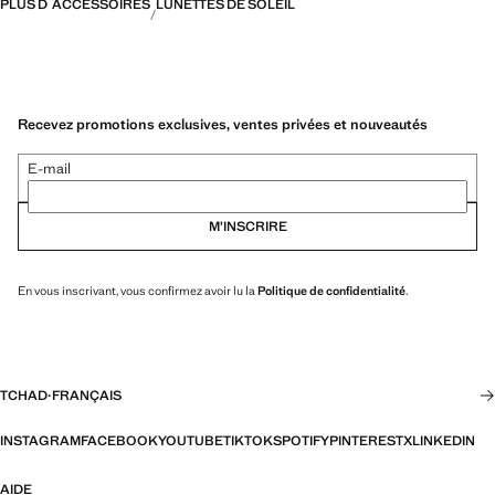
PLUS D´ACCESSOIRES
LUNETTES DE SOLEIL
Recevez promotions exclusives, ventes privées et nouveautés
E-mail
M’INSCRIRE
En vous inscrivant, vous confirmez avoir lu la
Politique de confidentialité
.
TCHAD
·
FRANÇAIS
INSTAGRAM
FACEBOOK
YOUTUBE
TIKTOK
SPOTIFY
PINTEREST
X
LINKEDIN
AIDE