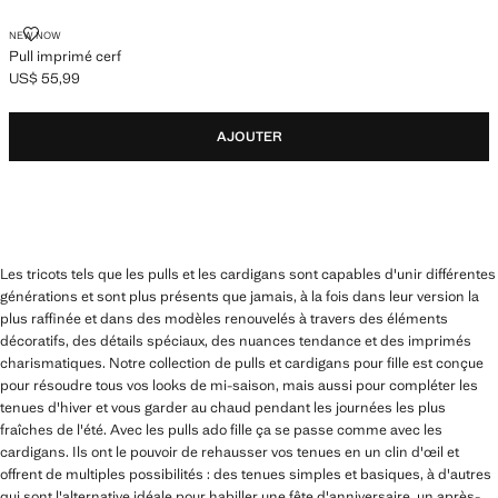
PULL IMPRIMÉ CERF
NEW NOW
Pull imprimé cerf
US$ 55,99
Prix actuel [US$ 55,99 ]
AJOUTER
Les tricots tels que les pulls et les cardigans sont capables d'unir différentes
générations et sont plus présents que jamais, à la fois dans leur version la
plus raffinée et dans des modèles renouvelés à travers des éléments
décoratifs, des détails spéciaux, des nuances tendance et des imprimés
charismatiques. Notre collection de pulls et cardigans pour fille est conçue
pour résoudre tous vos looks de mi-saison, mais aussi pour compléter les
tenues d'hiver et vous garder au chaud pendant les journées les plus
fraîches de l'été. Avec les pulls ado fille ça se passe comme avec les
cardigans. Ils ont le pouvoir de rehausser vos tenues en un clin d'œil et
offrent de multiples possibilités : des tenues simples et basiques, à d'autres
qui sont l'alternative idéale pour habiller une fête d'anniversaire, un après-