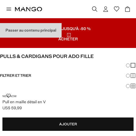
SOLDES
JUSQU'À -50 %
Passer au contenu principal
ACHETER
PULLS & CARDIGANS POUR ADO FILLE
Chang
Aff
FILTRER ET TRIER
Aff
Af
PULL EN MAILLE DÉTAIL EN V
NEW NOW
Pull en maille détail en V
US$ 59,99
Prix actuel [US$ 59,99 ]
AJOUTER