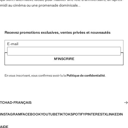
midi au cinéma ou une promenade dominicale. .
Recevez promotions exclusives, ventes privées et nouveautés
E-mail
M’INSCRIRE
En vous inscrivant, vous confirmez avoir lu la
Politique de confidentialité
.
TCHAD
·
FRANÇAIS
INSTAGRAM
FACEBOOK
YOUTUBE
TIKTOK
SPOTIFY
PINTEREST
X
LINKEDIN
AIDE