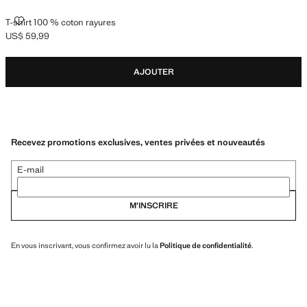
T-SHIRT 100 % COTON RAYURES
T-shirt 100 % coton rayures
US$ 59,99
Prix actuel [US$ 59,99 ]
AJOUTER
Recevez promotions exclusives, ventes privées et nouveautés
E-mail
M’INSCRIRE
En vous inscrivant, vous confirmez avoir lu la
Politique de confidentialité
.