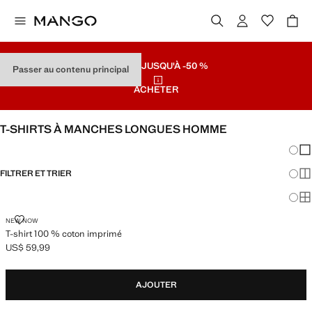
SOLDES
JUSQU'À -50 %
Passer au contenu principal
ACHETER
T-SHIRTS À MANCHES LONGUES HOMME
Chang
Aff
FILTRER ET TRIER
Aff
Af
T-SHIRT 100 % COTON IMPRIMÉ
NEW NOW
T-shirt 100 % coton imprimé
US$ 59,99
Prix actuel [US$ 59,99 ]
AJOUTER