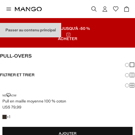
SOLDES
JUSQU'À -50 %
Passer au contenu principal
ACHETER
PULL-OVERS
Chang
Aff
FILTRER ET TRIER
Aff
Af
PULL EN MAILLE MOYENNE 100 % COTON
NEW NOW
Pull en maille moyenne 100 % coton
US$ 79,99
Prix actuel [US$ 79,99 ]
+1 couleur
+
1
AJOUTER