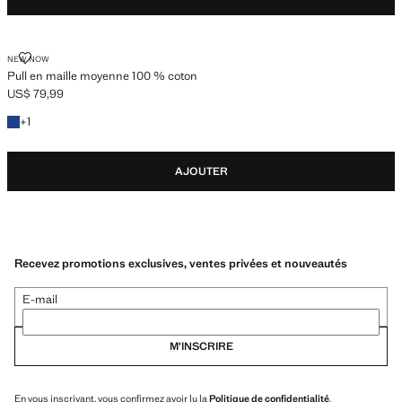
PULL EN MAILLE MOYENNE 100 % COTON
NEW NOW
Pull en maille moyenne 100 % coton
US$ 79,99
Prix actuel [US$ 79,99 ]
+1 couleur
+
1
AJOUTER
Recevez promotions exclusives, ventes privées et nouveautés
E-mail
M’INSCRIRE
En vous inscrivant, vous confirmez avoir lu la
Politique de confidentialité
.