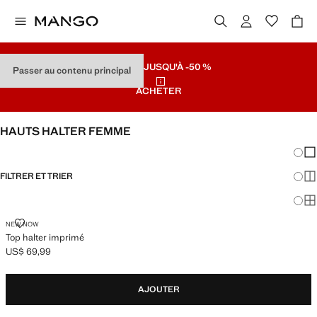
SOLDES
JUSQU'À -50 %
Passer au contenu principal
ACHETER
HAUTS HALTER FEMME
Chang
Aff
FILTRER ET TRIER
Aff
Af
TOP HALTER IMPRIMÉ
NEW NOW
Top halter imprimé
US$ 69,99
Prix actuel [US$ 69,99 ]
AJOUTER