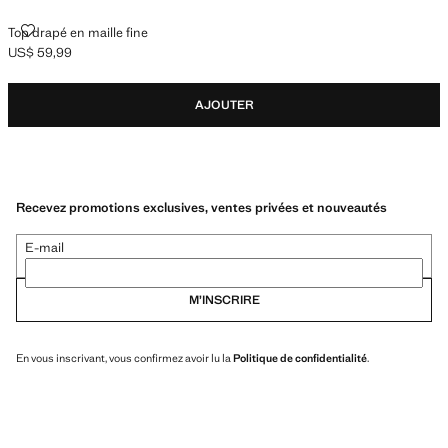
TOP DRAPÉ EN MAILLE FINE
Top drapé en maille fine
US$ 59,99
Prix actuel [US$ 59,99 ]
AJOUTER
Recevez promotions exclusives, ventes privées et nouveautés
E-mail
M’INSCRIRE
En vous inscrivant, vous confirmez avoir lu la
Politique de confidentialité
.