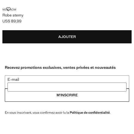
ROBE STEMY
NEW NOW
Robe stemy
US$ 89,99
Prix actuel [US$ 89,99 ]
AJOUTER
Recevez promotions exclusives, ventes privées et nouveautés
E-mail
M’INSCRIRE
En vous inscrivant, vous confirmez avoir lu la
Politique de confidentialité
.